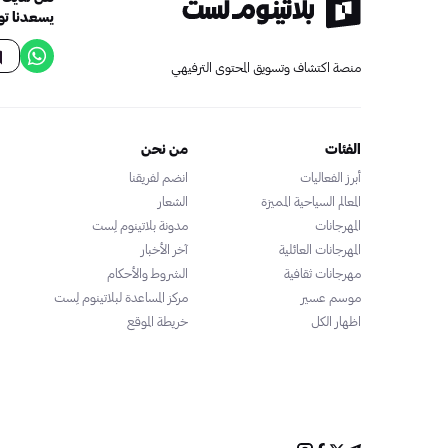
يسعدنا تو
منصة اكتشاف وتسويق المحتوى الترفيهي
الفئات
من نحن
أبرز الفعاليات
انضم لفريقنا
المعالم السياحية المميزة
الشعار
المهرجانات
مدونة بلاتينوم لِست
المهرجانات العائلية
آخر الأخبار
مهرجانات ثقافية
الشروط والأحكام
موسم عسير
مركز المساعدة لبلاتينوم لِست
اظهار الكل
خريطة الموقع