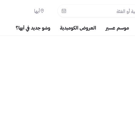
أبها
موسم عسير
العروض الكوميدية
وشو جديد في أبها؟